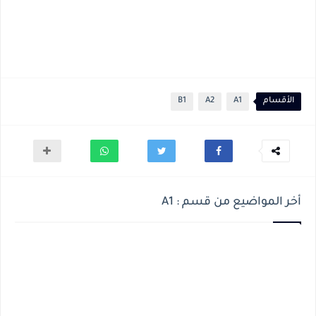
الأقسام
A1
A2
B1
أخر المواضيع من قسم : A1