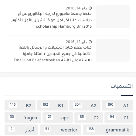
مايو 14, 2016
منحة جامعة هامبورغ لدرجة: البكالوريوس أو
دراسات عليا اخر اجل هو 15 تشرين الأول/ أكتوبر
2016 scholarship Hamburg Uni
مايو 12, 2016
كتاب تعلم كتابة الأيميلات و الرسائل باللغة
الألمانية في جميع الميادين + امثلة جاهزة
للاستعمال Email und Brief schreiben A2-B1
التسميات
B2
B1
A2
A1
146
192
204
190
fragen
apk
C2
C1
30
27
85
94
grammatik
woerter
أخبار
2
51
138