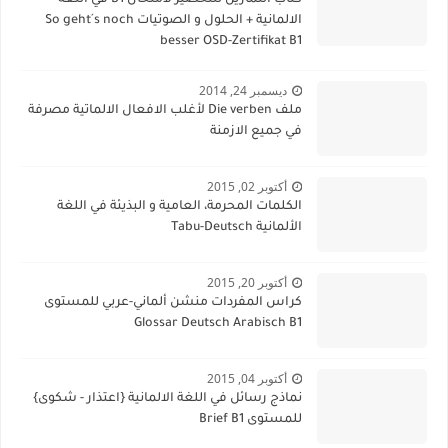
كتاب التمارين للتحضير لامتحان B1 في اللغة
الالمانية + الحلول و الصوتيات So geht´s noch
besser OSD-Zertifikat B1
ديسمبر 24, 2014
ملف Die verben لأغلب الافعال الالماتية مصرفة
في جميع الازمنة
أكتوبر 02, 2015
الكلمات المحرمة، العامية و البذيئة في اللغة
الألمانية Tabu-Deutsch
أكتوبر 20, 2015
كراس المفردات منشن ألماني-عربي للمستوى
Glossar Deutsch Arabisch B1
أكتوبر 04, 2015
نماذج رسائل في اللغة الالمانية {اعتذار - شكوى}
للمستوى Brief B1