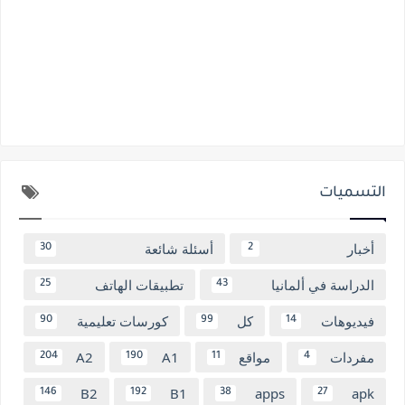
التسميات
أخبار
أسئلة شائعة
30
2
الدراسة في ألمانيا
تطبيقات الهاتف
25
43
فيديوهات
كل
كورسات تعليمية
90
99
14
مفردات
مواقع
A1
A2
204
190
11
4
B2
B1
apps
apk
146
192
38
27