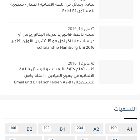
نماذج رسائل في اللغة الالمانية {اعتذار - شكوى}
للمستوى Brief B1
مايو 14, 2016
منحة جامعة هامبورغ لدرجة: البكالوريوس أو
دراسات عليا اخر اجل هو 15 تشرين الأول/ أكتوبر
2016 scholarship Hamburg Uni
مايو 12, 2016
كتاب تعلم كتابة الأيميلات و الرسائل باللغة
الألمانية في جميع الميادين + امثلة جاهزة
للاستعمال Email und Brief schreiben A2-B1
التسميات
B2
B1
A2
A1
146
192
204
190