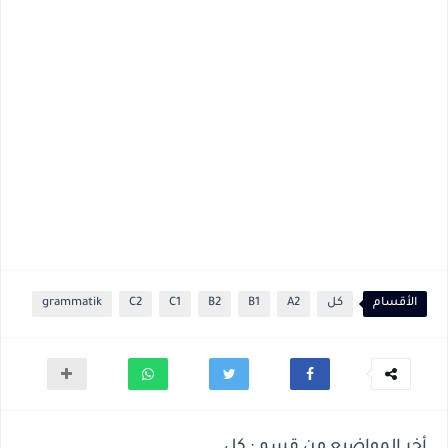
الأقسام
كل
A2
B1
B2
C1
C2
grammatik
أخر المواضيع من قسم : كل