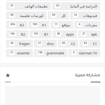
الدراسة في ألمانيا
تطبيقات الهاتف
25
43
فيديوهات
كل
كورسات تعليمية
90
99
14
مفردات
مواقع
A1
A2
204
190
11
4
B2
B1
apps
apk
146
192
38
27
fragen
dico
C2
C1
30
51
85
94
woerter
grammatik
German TV
51
138
6
مشاركة مميزة