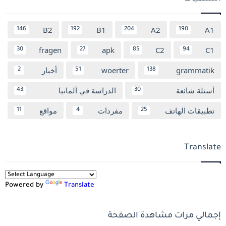
B2
B1
A2
A1
146
192
204
190
fragen
apk
C2
C1
30
27
85
94
grammatik
woerter
أخبار
2
51
138
أسئلة شائعة
الدراسة في ألمانيا
43
30
تطبيقات الهاتف
مفردات
مواقع
11
4
25
Translate
Powered by
Translate
إجمالي مرات مشاهدة الصفحة