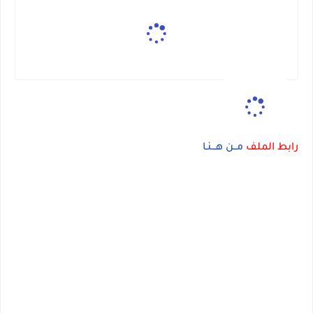
رابط الملف
مــن هـــنـا