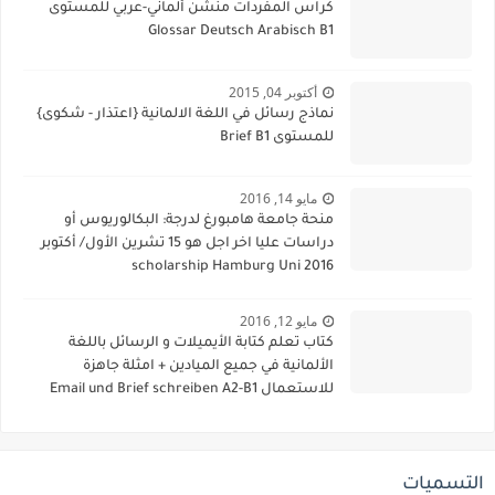
كراس المفردات منشن ألماني-عربي للمستوى
Glossar Deutsch Arabisch B1
أكتوبر 04, 2015
نماذج رسائل في اللغة الالمانية {اعتذار - شكوى}
للمستوى Brief B1
مايو 14, 2016
منحة جامعة هامبورغ لدرجة: البكالوريوس أو
دراسات عليا اخر اجل هو 15 تشرين الأول/ أكتوبر
2016 scholarship Hamburg Uni
مايو 12, 2016
كتاب تعلم كتابة الأيميلات و الرسائل باللغة
الألمانية في جميع الميادين + امثلة جاهزة
للاستعمال Email und Brief schreiben A2-B1
التسميات