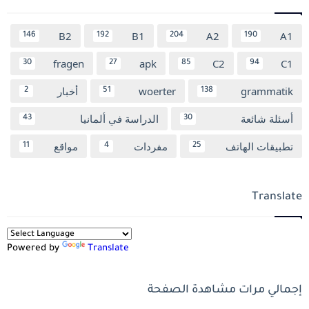
B2
B1
A2
A1
146
192
204
190
fragen
apk
C2
C1
30
27
85
94
grammatik
woerter
أخبار
2
51
138
أسئلة شائعة
الدراسة في ألمانيا
43
30
تطبيقات الهاتف
مفردات
مواقع
11
4
25
Translate
Powered by
Translate
إجمالي مرات مشاهدة الصفحة