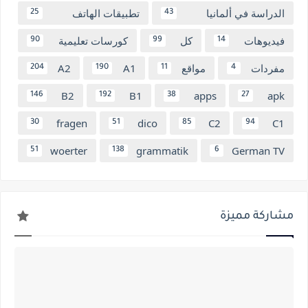
الدراسة في ألمانيا
تطبيقات الهاتف
25
43
فيديوهات
كل
كورسات تعليمية
90
99
14
مفردات
مواقع
A1
A2
204
190
11
4
B2
B1
apps
apk
146
192
38
27
fragen
dico
C2
C1
30
51
85
94
woerter
grammatik
German TV
51
138
6
مشاركة مميزة