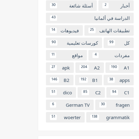
أخبار
أسئلة شائعة
30
2
الدراسة في ألمانيا
43
تطبيقات الهاتف
فيديوهات
14
25
كل
كورسات تعليمية
90
99
مفردات
مواقع
11
4
apk
A2
A1
27
204
190
B2
B1
apps
146
192
38
dico
C2
C1
51
85
94
German TV
fragen
6
30
woerter
grammatik
51
138