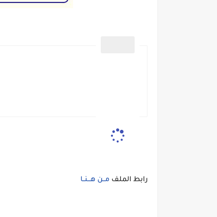
رابط الملف
مــن هـــنــا