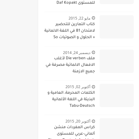
للمستوى Daf Kopakt
verben A1
مايو 22, 2015
كتاب التمارين للتحضير
لامتحان B1 في اللغة الالمانية
+ الحلول و الصوتيات So
geht´s noch besser OSD-
Zertifikat B1
ديسمبر 24, 2014
ملف Die verben لأغلب
الافعال الالماتية مصرفة في
جميع الازمنة
أكتوبر 02, 2015
الكلمات المحرمة، العامية و
البذيئة في اللغة الألمانية
Tabu-Deutsch
أكتوبر 20, 2015
كراس المفردات منشن
ألماني-عربي للمستوى