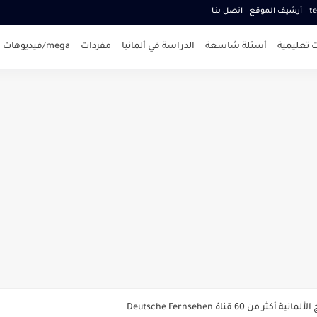
te
أرشيف الموقع
اتصل بنـا
 تعليمية
أسئلة شاسعة
الدراسة في ألمانيا
مفردات
mega/فيديوهات
م التعليمية الالمانية مع تمارين وحلول Online Mathebuch
60 قناة Deutsche Fernsehen