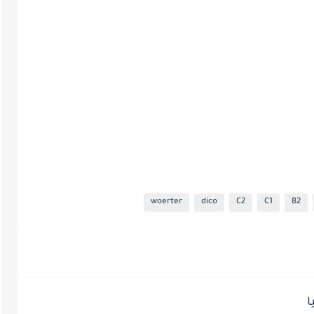
woerter
dico
C2
C1
B2
ا