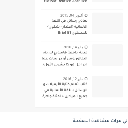
Glossar Deutsch Arabisch
B1
أكتوبر 04, 2015
نماذج رسائل في اللغة
الالمانية {اعتذار - شكوى}
للمستوى Brief B1
مايو 14, 2016
منحة جامعة هامبورغ لدرجة:
البكالوريوس أو دراسات عليا
اخر اجل هو 15 تشرين الأول/
أكتوبر 2016 scholarship
Hamburg Uni
مايو 12, 2016
كتاب تعلم كتابة الأيميلات و
الرسائل باللغة الألمانية في
جميع الميادين + امثلة جاهزة
للاستعمال Email und Brief
schreiben A2-B1
لي مرات مشاهدة الصفحة