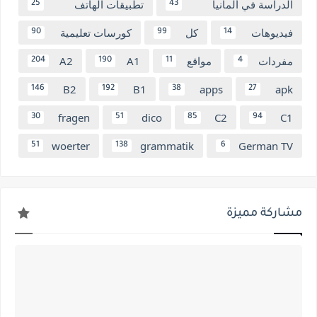
الدراسة في ألمانيا
تطبيقات الهاتف
25
43
فيديوهات
كل
كورسات تعليمية
90
99
14
مفردات
مواقع
A1
A2
204
190
11
4
B2
B1
apps
apk
146
192
38
27
fragen
dico
C2
C1
30
51
85
94
woerter
grammatik
German TV
51
138
6
مشاركة مميزة