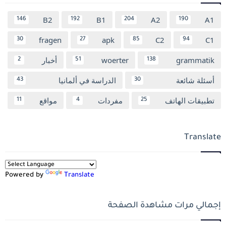
B2
B1
A2
A1
146
192
204
190
fragen
apk
C2
C1
30
27
85
94
grammatik
woerter
أخبار
2
51
138
أسئلة شائعة
الدراسة في ألمانيا
43
30
تطبيقات الهاتف
مفردات
مواقع
11
4
25
Translate
Powered by
Translate
إجمالي مرات مشاهدة الصفحة