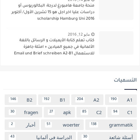
منحة جامعة هامبورغ لدرجة: البكالوريوس أو
دراسات عليا اخر اجل هو 15 تشرين الأول/ أكتوبر
2016 scholarship Hamburg Uni
مايو 12, 2016
كتاب تعلم كتابة الأيميلات و الرسائل باللغة
الألمانية في جميع الميادين + امثلة جاهزة
للاستعمال Email und Brief schreiben A2-B1
التسميات
B2
B1
A2
A1
146
192
204
190
fragen
apk
C2
C1
30
27
85
94
grammatik
woerter
أخبار
2
51
138
أسئلة شائعة
الدراسة في ألمانيا
43
30