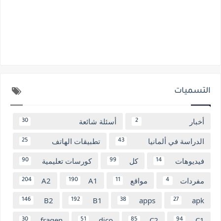
التسميات
أخبار
أسئلة شائعة
30
2
الدراسة في ألمانيا
تطبيقات الهاتف
25
43
فيديوهات
كل
كورسات تعليمية
90
99
14
مفردات
مواقع
A1
A2
204
190
11
4
B2
B1
apps
apk
146
192
38
27
fragen
dico
C2
C1
30
51
85
94